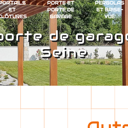
PORTAILS
PORTE ET
PERGOLAS
ET
PORTE DE
ET BRISE-
CLÔTURES
GARAGE
VUE
porte de garag
Seine
Aut