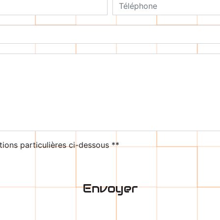
deau des cookies
tions particulières ci-dessous **
Envoyer