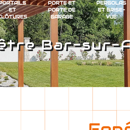
PORTAILS
PORTE ET
PERGOLAS
ET
PORTE DE
ET BRISE-
CLÔTURES
GARAGE
VUE
être Bar-sur-
Fen