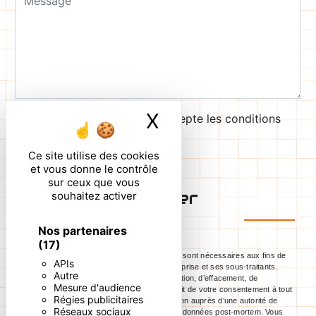
X
Masquer le ban
En cochant cette case, j'accepte les conditions
particulières ci-dessous **
Ce site utilise des cookies
et vous donne le contrôle
sur ceux que vous
Envoyer
souhaitez activer
Nos partenaires
(17)
** Les données personnelles communiquées sont nécessaires aux fins de
APIs
vous contacter. Elles sont destinées à l'entreprise et ses sous-traitants.
Autre
Vous disposez de droits d’accès, de rectification, d’effacement, de
Mesure d'audience
portabilité, de limitation, d’opposition, de retrait de votre consentement à tout
Régies publicitaires
moment et du droit d’introduire une réclamation auprès d’une autorité de
Réseaux sociaux
contrôle, ainsi que d’organiser le sort de vos données post-mortem. Vous