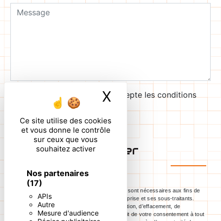
X
Masquer le ban
En cochant cette case, j'accepte les conditions
particulières ci-dessous **
Ce site utilise des cookies
et vous donne le contrôle
sur ceux que vous
Envoyer
souhaitez activer
Nos partenaires
(17)
** Les données personnelles communiquées sont nécessaires aux fins de
APIs
vous contacter. Elles sont destinées à l'entreprise et ses sous-traitants.
Autre
Vous disposez de droits d’accès, de rectification, d’effacement, de
Mesure d'audience
portabilité, de limitation, d’opposition, de retrait de votre consentement à tout