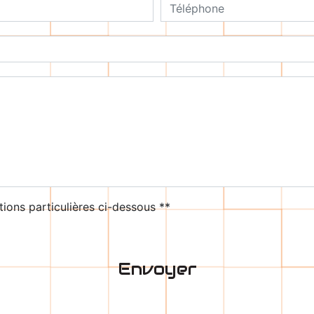
deau des cookies
tions particulières ci-dessous **
Envoyer