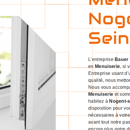
Nog
Sei
L’entreprise
Bauer
en
Menuiserie
, si
Entreprise usant d’
qualité, nous metto
Nous vous accompag
Menuiserie
et somm
habitez à
Nogent-s
disposition pour vo
nécessaires à votre
avant tout notre pa
encore plus notre d