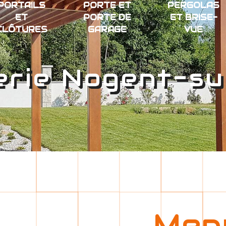
PORTAILS
PORTE ET
PERGOLAS
ET
PORTE DE
ET BRISE-
CLÔTURES
GARAGE
VUE
erie Nogent-su
Menu