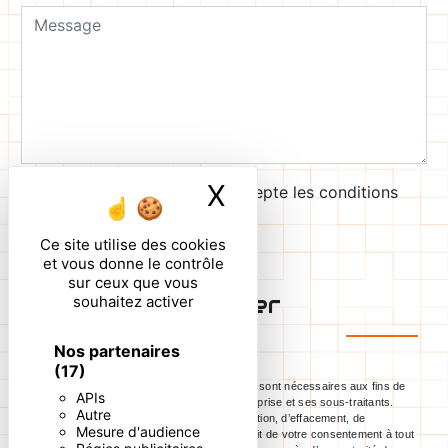
X
Masquer le ban
En cochant cette case, j'accepte les conditions
particulières ci-dessous **
Ce site utilise des cookies
et vous donne le contrôle
sur ceux que vous
Envoyer
souhaitez activer
Nos partenaires
(17)
** Les données personnelles communiquées sont nécessaires aux fins de
APIs
vous contacter. Elles sont destinées à l'entreprise et ses sous-traitants.
Autre
Vous disposez de droits d’accès, de rectification, d’effacement, de
Mesure d'audience
portabilité, de limitation, d’opposition, de retrait de votre consentement à tout