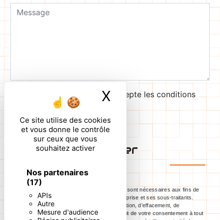
X
Masquer le ban
En cochant cette case, j'accepte les conditions
particulières ci-dessous **
Ce site utilise des cookies
et vous donne le contrôle
sur ceux que vous
Envoyer
souhaitez activer
Nos partenaires
(17)
** Les données personnelles communiquées sont nécessaires aux fins de
APIs
vous contacter. Elles sont destinées à l'entreprise et ses sous-traitants.
Autre
Vous disposez de droits d’accès, de rectification, d’effacement, de
Mesure d'audience
portabilité, de limitation, d’opposition, de retrait de votre consentement à tout